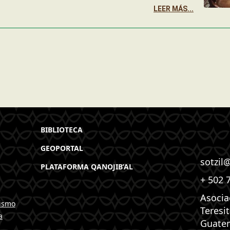
LEER MÁS...
BIBLIOTECA
GEOPORTAL
sotzil
PLATAFORMA QANOJIB’AL
+ 502 
Asocia
ismo
Teresi
a
Guate