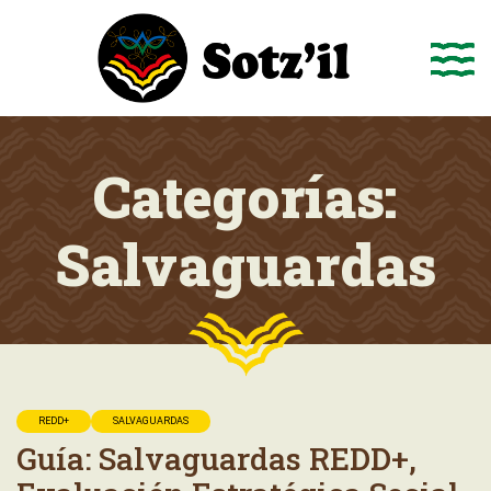
Saltar
al
contenido
Categorías:
Salvaguardas
REDD+
SALVAGUARDAS
Guía: Salvaguardas REDD+,