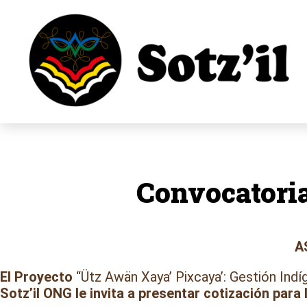
Saltar
al
contenido
Convocatoria
A
El Proyecto
“Ütz Awän Xaya’ Pixcaya’: Gestión Indíg
Sotz’il ONG le invita a presentar cotización para 