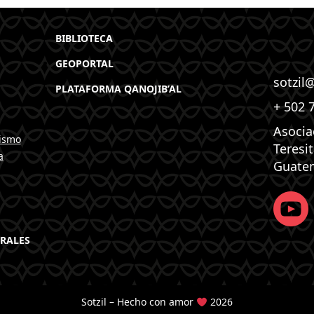
BIBLIOTECA
GEOPORTAL
sotzil
PLATAFORMA QANOJIB’AL
+ 502 
Asocia
ismo
Teresi
a
Guate
RALES
Sotzil – Hecho con amor
2026