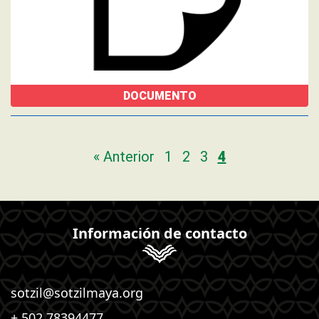
DOCUMENTO
« Anterior
1
2
3
4
Información de contacto
sotzil@sotzilmaya.org
+ 502 78394477